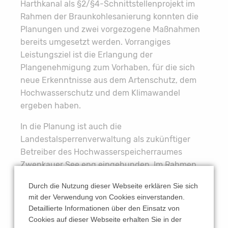
Harthkanal als §2/§4-Schnittstellenprojekt im
Rahmen der Braunkohlesanierung konnten die
Planungen und zwei vorgezogene Maßnahmen
bereits umgesetzt werden. Vorrangiges
Leistungsziel ist die Erlangung der
Plangenehmigung zum Vorhaben, für die sich
neue Erkenntnisse aus dem Artenschutz, dem
Hochwasserschutz und dem Klimawandel
ergeben haben.
In die Planung ist auch die
Landestalsperrenverwaltung als zukünftiger
Betreiber des Hochwasserspeicherraumes
Zwenkauer See eng eingebunden. Im Rahmen
der Planung gilt es auch belastbare
Durch die Nutzung dieser Webseite erklären Sie sich
Gesamtkosten zu ermitteln. Es ist aber davon
mit der Verwendung von Cookies einverstanden.
auszugehen, dass sich die Gesamtkosten
Detaillierte Informationen über den Einsatz von
gegenüber der ursprünglichen Planung auf über
Cookies auf dieser Webseite erhalten Sie in der