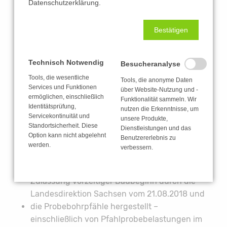
150 Mio. Euro erhöhen werden. Zu Fragen der
Datenschutzerklärung.
Finanzierung finden regelmäßige Abstimmungen
zwischen Bund und Ländern in den Gremien der
Bestätigen
Braunkohlesanierung statt. Die bisherigen
Gesamtkosten belaufen sich auf ca. 35 Mio. Euro.
Technisch Notwendig
Besucheranalyse
Bislang wurden:
Tools, die wesentliche
Tools, die anonyme Daten
Services und Funktionen
über Website-Nutzung und -
die Kanaluntergrundverdichtung auf der
ermöglichen, einschließlich
Funktionalität sammeln. Wir
Kippentrasse bis vor und nach der
Identitätsprüfung,
nutzen die Erkenntnisse, um
Servicekontinuität und
Autobahnbrücke umgesetzt sowie
unsere Produkte,
Standortsicherheit. Diese
Dienstleistungen und das
die Dichtwand für das Hochwasserschutztor
Option kann nicht abgelehnt
Benutzererlebnis zu
hergestellt; Leistungszeitraum 28.09.2020 –
werden.
verbessern.
30.06.2021; Auftragnehmer war: Berger
Grundbautechnik GmbH / Berlin | Grundlage:
Zulassung vorzeitiger Baubeginn durch die
Landesdirektion Sachsen vom 21.08.2018 und
die Probebohrpfähle hergestellt –
einschließlich von Pfahlprobebelastungen im