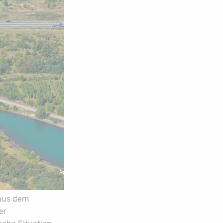
 aus dem
er