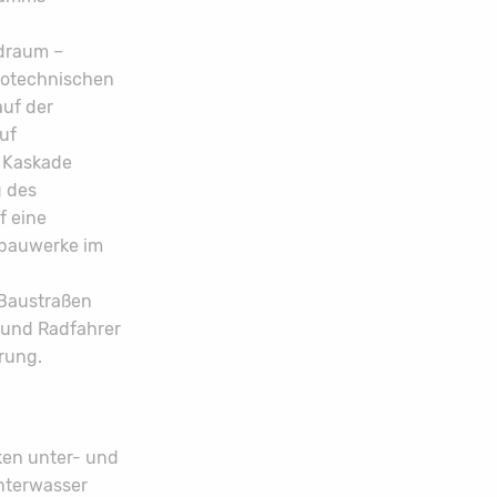
üdraum –
eotechnischen
uf der
uf
r Kaskade
g des
f eine
sbauwerke im
 Baustraßen
 und Radfahrer
rung.
ken unter- und
nterwasser