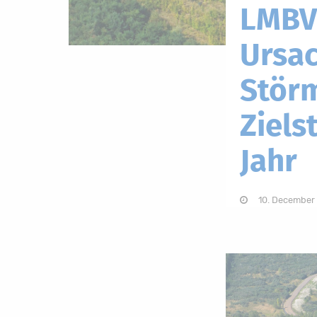
LMBV
Ursac
Störm
Ziels
Jahr
10. December