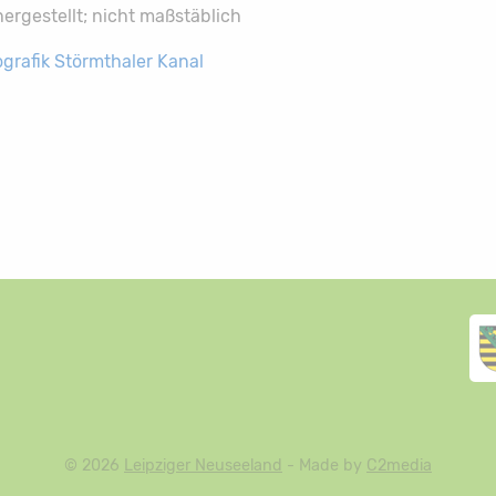
rgestellt; nicht maßstäblich
ografik Störmthaler Kanal
© 2026
Leipziger Neuseeland
- Made by
C2media