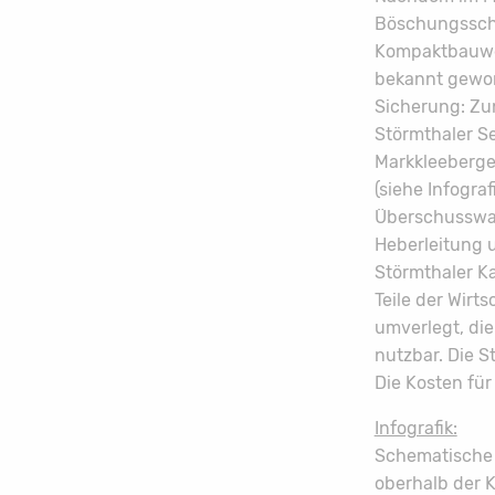
Böschungsschä
Kompaktbauwer
bekannt gewor
Sicherung: Zu
Störmthaler Se
Markkleeberger
(siehe Infogra
Überschusswas
Heberleitung 
Störmthaler K
Teile der Wir
umverlegt, di
nutzbar. Die 
Die Kosten für
Infografik:
Schematische 
oberhalb der 