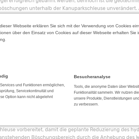
el erfolgreich gebannt werden, dennoch ist die geotechni
böschungen unterhalb der Kanuparkschleuse unverändert.
sich die LMBV-Arbeiten auf die Erkundung und die Ursach
dieser Webseite erklären Sie sich mit der Verwendung von Cookies ein
ationen über den Einsatz von Cookies auf dieser Webseite erhalten Sie i
itungen für die Erkundung des Untergrundes per Druckson
ng.
ach dem Ende der Sicherungsmaßnahme am 30. September
g wird im Laufe des nächsten Jahres umgesetzt werden. Sie
fklärung der geotechnischen Situation.
ierlichen Überwachung von potenziellen Gefährdungen läuf
 geotechnische Monitoring durchgehend weiter. Sowohl d
ndig
Besucheranalyse
e Monitoring-Ergebnisse werden in die Untersuchung zur
e Services und Funktionen ermöglichen,
Tools, die anonyme Daten über Websi
ittlung einfließen. Das entsprechende Gutachten soll bis 
tsprüfung, Servicekontinuität und
Funktionalität sammeln. Wir nutzen di
ese Option kann nicht abgelehnt
Erst danach können Zeit- und Kostenrahmen für die erforder
unsere Produkte, Dienstleistungen un
zu verbessern.
eingeschätzt werden.
ng mit dem Sachverständigen für Geotechnik wird derzeit 
körpers aus Wasserbausteinen an den Seitenböschungen un
leuse vorbereitet, damit die geplante Reduzierung des hy
m anstehenden Böschungsbereich durch die Anhebung des W