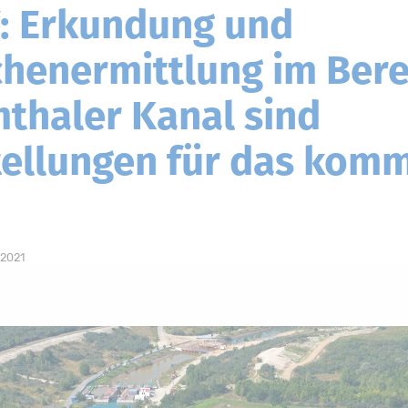
: Erkundung und
henermittlung im Bere
thaler Kanal sind
tellungen für das kom
 2021