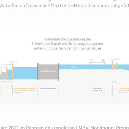
Vorhafen auf maximal +115,0 m NHN standsicher durchgefü
ärz 2021 im Rahmen des regulären LMBV-Monitoring-Prog