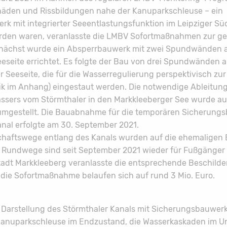
den und Rissbildungen nahe der Kanuparkschleuse – ein
k mit integrierter Seeentlastungsfunktion im Leipziger S
den waren, veranlasste die LMBV Sofortmaßnahmen zur g
nächst wurde ein Absperrbauwerk mit zwei Spundwänden a
eseite errichtet. Es folgte der Bau von drei Spundwänden a
 Seeseite, die für die Wasserregulierung perspektivisch zu
fik im Anhang) eingestaut werden. Die notwendige Ableitun
sers vom Störmthaler in den Markkleeberger See wurde au
umgestellt. Die Bauabnahme für die temporären Sicherung
anal erfolgte am 30. September 2021.
tschaftswege entlang des Kanals wurden auf die ehemaligen
e Rundwege sind seit September 2021 wieder für Fußgänger
Stadt Markkleeberg veranlasste die entsprechende Beschilde
 die Sofortmaßnahme belaufen sich auf rund 3 Mio. Euro.
Darstellung des Störmthaler Kanals mit Sicherungsbauwer
Kanuparkschleuse im Endzustand, die Wasserkaskaden im U