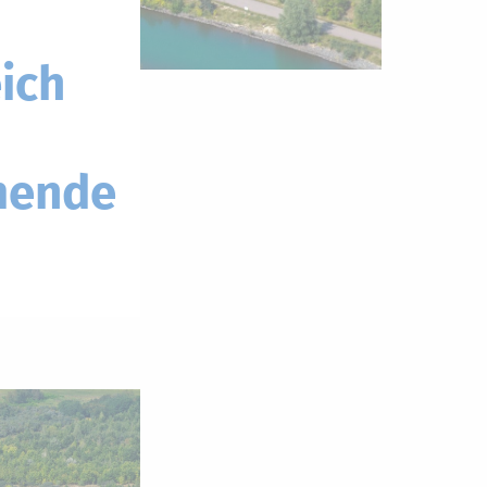
ich
mende