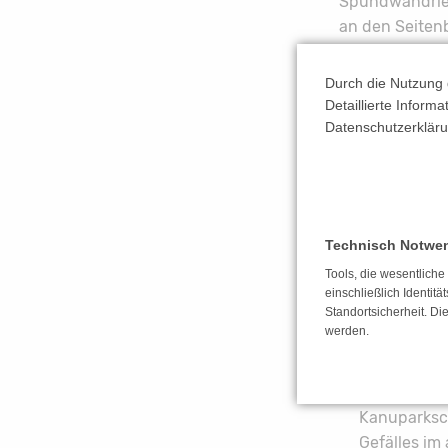
Spundwandrieg
an den Seiten
Grund werden 
konzentrieren:
Durch die Nutzung 
Detaillierte Inform
Die Vorbere
Datenschutzerkläru
begannen n
Die Leistun
weiteren Au
Zur kontinu
umfassende
Technisch Notwe
als auch di
Tools, die wesentlich
Ursachenerm
einschließlich Identitä
Standortsicherheit. Di
vorliegen. 
werden.
Maßnahmen 
In Abstimmu
eines Stütz
Kanuparksch
Gefälles i