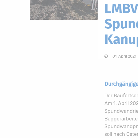
LMBV:
Spun
Kanu
01. April 2021
Durchgängige
Der Baufortsch
Am 1. April 2
Spundwandriege
Baggerarbeite
Spundwandprof
soll nach Oste