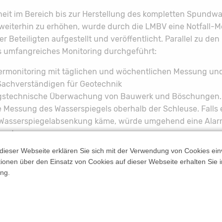
eit im Bereich bis zur Herstellung des kompletten Spundwan
weiterhin zu erhöhen, wurde durch die LMBV eine Notfall-M
ler Beteiligten aufgestellt und veröffentlicht. Parallel zu de
s umfangreiches Monitoring durchgeführt:
rmonitoring mit täglichen und wöchentlichen Messung un
Sachverständigen für Geotechnik
stechnische Überwachung von Bauwerk und Böschungen.
Messung des Wasserspiegels oberhalb der Schleuse. Falls e
 Wasserspiegelabsenkung käme, würde umgehend eine Alar
werden.
-Beobachtung der Böschungen durch geotechnisch einge
dieser Webseite erklären Sie sich mit der Verwendung von Cookies ein
f beiden Seiten des Kanals und zusätzliche tägliche LMBV-
ationen über den Einsatz von Cookies auf dieser Webseite erhalten Sie i
Beleuchtung des Kanals für die Rissbeobachtung und Vorh
ng.
und Big Bags auf jeder Kanalseite.
ereich sind die parallel zum Kanal verlaufenden Wirtschaf
ig Umleitungen ausgeschildert worden. Der Kanal kann auf