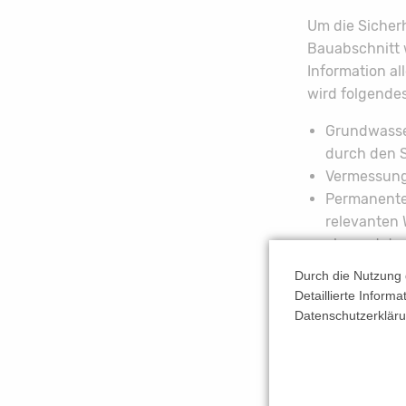
Um die Sicherh
Bauabschnitt 
Information al
wird folgende
Grundwasse
durch den 
Vermessung
Permanente 
relevanten
abgesetzt 
24-Stunden
Durch die Nutzung 
Personen au
Detaillierte Inform
Nächtliche 
Datenschutzerkläru
Sandsäcken 
Im Baustellenb
und großfläch