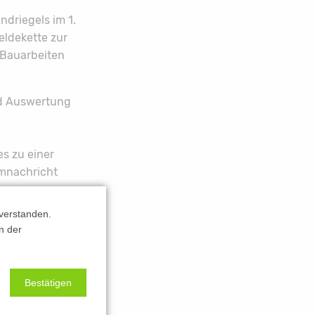
driegels im 1.
eldekette zur
n Bauarbeiten
d Auswertung
s zu einer
mnachricht
wiesene
verstanden.
Kontrollen.
n der
altung von
Bestätigen
tswege gesperrt