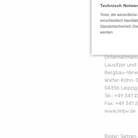
Markkleeberge
Technisch Notwe
Tools, die wesentlich
Ansprechpartn
einschließlich Identitä
Standortsicherheit. Di
Pressespreche
werden.
Dr. Uwe Stein
Tel.: +49 3573
Unternehmens
Lausitzer und
Bergbau-Verw
Walter-Köhn-S
04356 Leipzig
Tel.: +49 341 
Fax: +49 341 
www.lmbv.de
Bilder: Setze