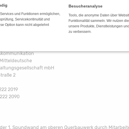
r Seeseite über die Hubbrücke passiert werden.
ndig
Besucheranalyse
e Services und Funktionen ermöglichen,
er:
Tools, die anonyme Daten über Websi
tsprüfung, Servicekontinuität und
Funktionalität sammeln. Wir nutzen di
ese Option kann nicht abgelehnt
unsere Produkte, Dienstleistungen un
r der LMBV:
zu verbessern.
huber
 84 4302
kommunikation
 Mitteldeutsche
altungsgesellschaft mbH
traße 2
2222 2019
2222 2090
n der 1. Spundwand am oberen Querbauwerk durch Mitarbeite