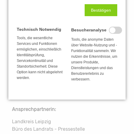
befristet
bis zum Ablauf des 31.05.2021
zu
Bestätigen
untersagen.
Die Untersagung der Gewässernutzung betrifft
Technisch Notwendig
Besucheranalyse
sämtliche Bootsnutzungen, Baden, Tauchen,
Tools, die wesentliche
Angeln vom Boot aus sowie
Tools, die anonyme Daten
Services und Funktionen
über Website-Nutzung und -
Wassersportaktivitäten und ist zwingend
ermöglichen, einschließlich
Funktionalität sammeln. Wir
geboten, um eine Gefahr für Leib und Leben
Identitätsprüfung,
nutzen die Erkenntnisse, um
Servicekontinuität und
auszuschließen.
unsere Produkte,
Standortsicherheit. Diese
Dienstleistungen und das
Option kann nicht abgelehnt
Benutzererlebnis zu
Die Allgemeinverfügung zur Untersagung
werden.
verbessern.
jeglicher Nutzung der Gewässer Markkleeberger
See, Störmthaler See und Störmthaler Kanal
können Sie
hier
downloaden.
Ansprechpartnerin:
Landkreis Leipzig
Büro des Landrats - Pressestelle