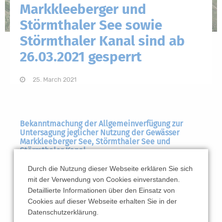
Markkleeberger und
Störmthaler See sowie
Störmthaler Kanal sind ab
26.03.2021 gesperrt
25. March 2021
Bekanntmachung der Allgemeinverfügung zur
Untersagung jeglicher Nutzung der Gewässer
Markkleeberger See, Störmthaler See und
Störmthaler Kanal
Aufgrund der festgestellten Gefahrenlage an der
Durch die Nutzung dieser Webseite erklären Sie sich
mit der Verwendung von Cookies einverstanden.
Kanuparkschleuse im Störmthaler See sieht sich
Detaillierte Informationen über den Einsatz von
der Landkreis Leipzig in der Pflicht, die Nutzung
Cookies auf dieser Webseite erhalten Sie in der
der Gewässer Störmthaler See, Störmthaler
Datenschutzerklärung.
Kanal und Markkleeberger See ab sofort zeitlich