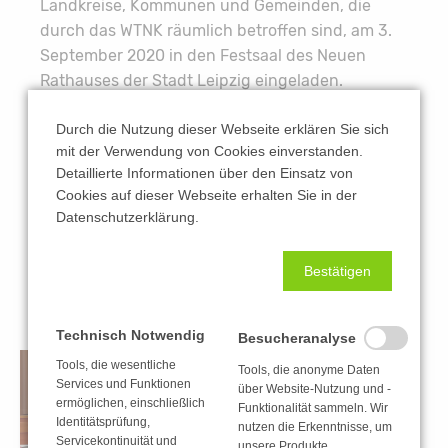
Landkreise, Kommunen und Gemeinden, die
durch das WTNK räumlich betroffen sind, am 3.
September 2020 in den Festsaal des Neuen
Rathauses der Stadt Leipzig eingeladen.
Gemeinsam mit dem für die WTNK-
Durch die Nutzung dieser Webseite erklären Sie sich
Fortschreibung beauftragten Planungsbüro
mit der Verwendung von Cookies einverstanden.
Bosch & Partner GmbH und der
Detaillierte Informationen über den Einsatz von
Cookies auf dieser Webseite erhalten Sie in der
Rechtsanwaltskanzlei Füßer & Kollegen
Datenschutzerklärung.
informierte Herr Rosenthal die Anwesenden über
den aktuellen Sachstand bei der inhaltlichen
Fortschreibung sowie über eine rechtliche
Bestätigen
Einordnung des WTNK als städtebauliches
Entwicklungskonzept.
Technisch Notwendig
Besucheranalyse
Tools, die wesentliche
Tools, die anonyme Daten
Services und Funktionen
über Website-Nutzung und -
ermöglichen, einschließlich
Funktionalität sammeln. Wir
Identitätsprüfung,
nutzen die Erkenntnisse, um
Servicekontinuität und
unsere Produkte,