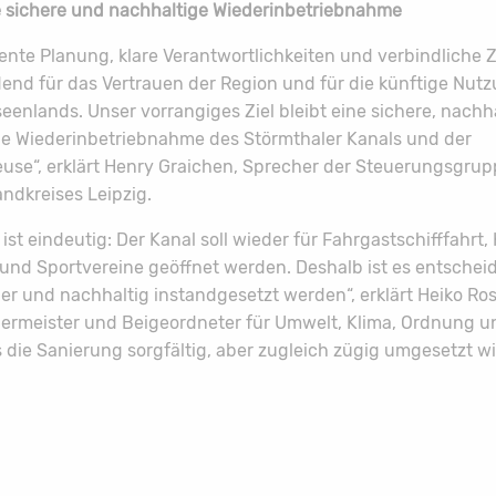
ne sichere und nachhaltige Wiederinbetriebnahme
ente Planung, klare Verantwortlichkeiten und verbindliche 
end für das Vertrauen der Region und für die künftige Nut
eenlands. Unser vorrangiges Ziel bleibt eine sichere, nachh
ge Wiederinbetriebnahme des Störmthaler Kanals und der
use“, erklärt Henry Graichen, Sprecher der Steuerungsgru
ndkreises Leipzig.
 ist eindeutig: Der Kanal soll wieder für Fahrgastschifffahrt,
 und Sportvereine geöffnet werden. Deshalb ist es entschei
r und nachhaltig instandgesetzt werden“, erklärt Heiko Ros
ermeister und Beigeordneter für Umwelt, Klima, Ordnung un
 die Sanierung sorgfältig, aber zugleich zügig umgesetzt wi