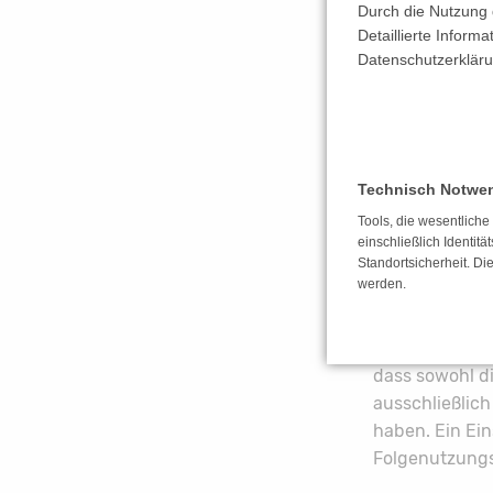
Durch die Nutzung 
Sofortmaßnah
Detaillierte Inform
wie BigPacks 
Datenschutzerkläru
finanziell gesi
Offene Finanz
Die Finanzieru
Technisch Notwe
Sanierungspla
Entscheidunge
Tools, die wesentlich
einschließlich Identitä
Budgetausschu
Standortsicherheit. Di
werden.
Vor diesem Hi
Untersuchunge
Kostenrahmens 
dass sowohl d
ausschließlic
haben. Ein Ein
Folgenutzungs