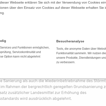
dieser Webseite erklären Sie sich mit der Verwendung von Cookies ein
men wurden Kontrollmessungen ausgeweitet und Schutzvo
ationen über den Einsatz von Cookies auf dieser Webseite erhalten Sie i
und Sandsäcke eingesetzt. Die Maßnahmen zur Gefahrenab
ng.
chert.
ierungsfragen und Forderungen der Steuerungsgruppe
ng weiterer Untersuchungen, die Voraussetzung für eine fu
ndig
Besucheranalyse
nung und die spätere Wiederinbetriebnahme sind, steht bis
n der hierfür zuständigen Gremien – insbesondere des St
e Services und Funktionen ermöglichen,
Tools, die anonyme Daten über Websi
tsprüfung, Servicekontinuität und
sses sowie des Regionalen Sanierungsbeirates – stehen we
Funktionalität sammeln. Wir nutzen di
ese Option kann nicht abgelehnt
unsere Produkte, Dienstleistungen un
zu verbessern.
ntergrund fordert die Steuerungsgruppe, dass in den anst
n zwingend eine belastbare Ermittlung des zu erwartende
enthalten sein muss. Zudem bekräftigen die Mitglieder ihre
ie Sanierung als auch die Wiederinbetriebnahme des Störmt
h im Rahmen der bergrechtlich geregelten Grundsanierung z
satz zusätzlicher Landesmittel zur Erhöhung des
standards wird ausdrücklich abgelehnt.