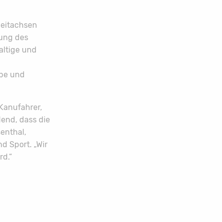
Zeitachsen
zung des
altige und
ppe und
 Kanufahrer,
dend, dass die
enthal,
d Sport. „Wir
rd.“