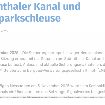
thaler Kanal und
parkschleuse
 2025
ember 2025
– Die Steuerungsgruppe Leipziger Neuseenland h
 Sitzung erneut mit der Situation am Störmthaler Kanal und
use befasst. Anlass sind aktuelle Sicherungsmaßnahmen, d
 Mitteldeutsche Bergbau-Verwaltungsgesellschaft mbH (LM
äßigen Messungen am 3. November 2025 wurde am Kompakt
nals ein Überschreiten des Setzungs-Signalwertes festgeste
ge sehen darin Hinweise auf mögliche Veränderungen der
lität und auf Erosionsprozesse im umliegenden Boden. Als