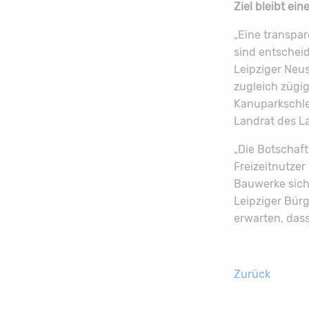
Ziel bleibt ei
„Eine transpar
sind entscheid
Leipziger Neus
zugleich zügi
Kanuparkschle
Landrat des La
„Die Botschaft
Freizeitnutzer
Bauwerke siche
Leipziger Bürg
erwarten, dass
Zurück