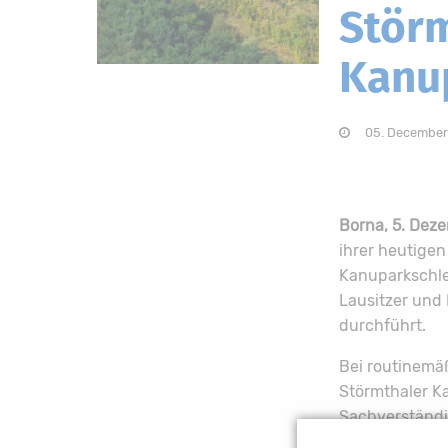
Störm
Kanu
05. December
Borna, 5. Dez
ihrer heutigen
Kanuparkschle
Lausitzer und
durchführt.
Bei routinem
Störmthaler Ka
Sachverständi
Bauwerksstabi