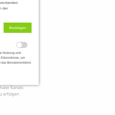
verstanden.
rrichtungen
n der
wehr sind
Bestätigen
ndierte
lang noch aus.
euerungs- und
te-Nutzung und -
iterhin aus.
e Erkenntnisse, um
d das Benutzererlebnis
ehenden
n
 Position,
haler Kanals
u erfolgen