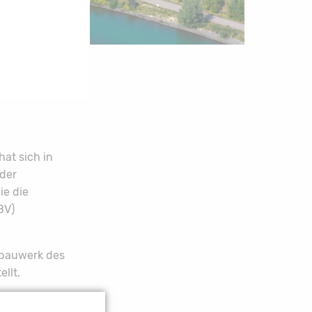
at sich in
 der
ie die
BV)
bauwerk des
llt.