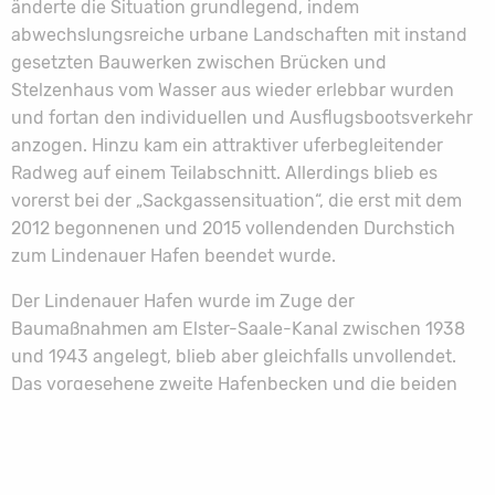
änderte die Situation grundlegend, indem
abwechslungsreiche urbane Landschaften mit instand
gesetzten Bauwerken zwischen Brücken und
Stelzenhaus vom Wasser aus wieder erlebbar wurden
und fortan den individuellen und Ausflugsbootsverkehr
anzogen. Hinzu kam ein attraktiver uferbegleitender
Radweg auf einem Teilabschnitt. Allerdings blieb es
vorerst bei der „Sackgassensituation“, die erst mit dem
2012 begonnenen und 2015 vollendenden Durchstich
zum Lindenauer Hafen beendet wurde.
Der Lindenauer Hafen wurde im Zuge der
Baumaßnahmen am Elster-Saale-Kanal zwischen 1938
und 1943 angelegt, blieb aber gleichfalls unvollendet.
Das vorgesehene zweite Hafenbecken und die beiden
Industriehäfen wurden nicht realisiert; die
Kanalanbindungen in beiden Richtungen blieben
vakant. Die fertiggestellten Speicher- und
Lagergebäude wurden bis nach 1990 genutzt und