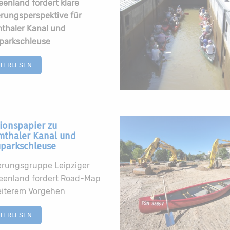
enland fordert klare
rungsperspektive für
thaler Kanal und
parkschleuse
ITERLESEN
tionspapier zu
mthaler Kanal und
parkschleuse
erungsgruppe Leipziger
eenland fordert Road-Map
eiterem Vorgehen
ITERLESEN