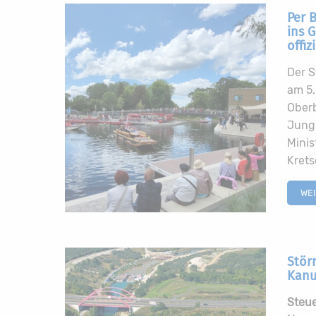
Per 
ins 
offiz
Der S
am 5.
Ober
Jung
Minis
Krets
WE
Stör
Kanu
Steu