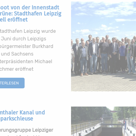
Boot von der Innenstadt
Grüne: Stadthafen Leipzig
iell eröffnet
tadthafen Leipzig wurde
 Juni durch Leipzigs
bürgermeister Burkhard
 und Sachsens
terpräsidenten Michael
chmer eröffnet
ITERLESEN
mthaler Kanal und
parkschleuse
erungsgruppe Leipziger