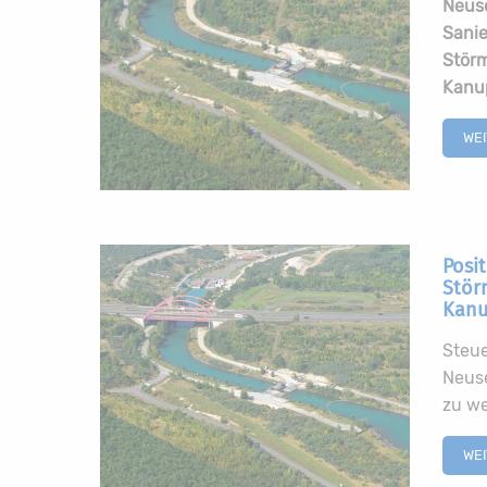
Neuse
Sanie
Störm
Kanu
WE
Posi
Stör
Kanu
Steu
Neus
zu w
WE