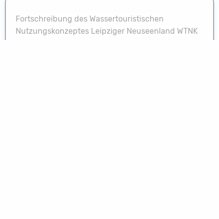
Fortschreibung des Wassertouristischen
Nutzungskonzeptes Leipziger Neuseenland WTNK
LINK
Tourismuswirtschaftliches Gesamtkonzept für die
Gewässerlandschaft im mitteldeutschen Raum
(TWGK), 2013/2014
LINK