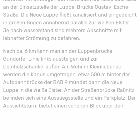
an der Einsetzstelle der Luppe-Brücke Gustav-Esche-
Straße. Die Neue Luppe fließt kanalisiert und eingedeicht
in großen Bögen annähernd parallel zur Weißen Elster.
Je nach Wasserstand sind mehrere Abschnitte mit
lebhafter Strömung zu befahren.
Nach ca. 6 km kann man an der Luppenbrücke
Gundorfer Linie links aussteigen und zur
Domholzschänke laufen. Am Wehr in Kleinliebenau
werden die Kanus umgetragen, etwa 500 m hinter der
Autobahnbrücke der BAB 9 mündet dann die Neue
Luppe in die Weiße Elster. An der Straßenbrücke Raßnitz
befinden sich eine Ausstiegsstelle und ein Parkplatz. Der
Aussichtsturm bietet einen schönen Blick über den
Raßnitzer und Wallendorfer See. Die Fahrt geht weiter
vorbei an Lochau, Burgliebenau und Döllnitz durch ein
weiteres Naturvorranggebiet und mit Umtragen an zwei
Wehren bis nach Halle-Ammendorf. Über die dortige