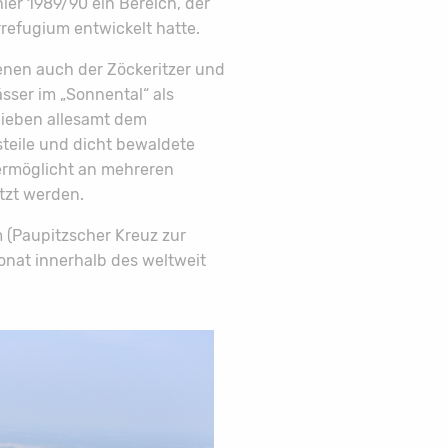
ier 1989/90 ein Bereich, der
refugium entwickelt hatte.
enen auch der Zöckeritzer und
sser im „Sonnental“ als
lieben allesamt dem
teile und dicht bewaldete
ermöglicht an mehreren
tzt werden.
(Paupitzscher Kreuz zur
onat innerhalb des weltweit