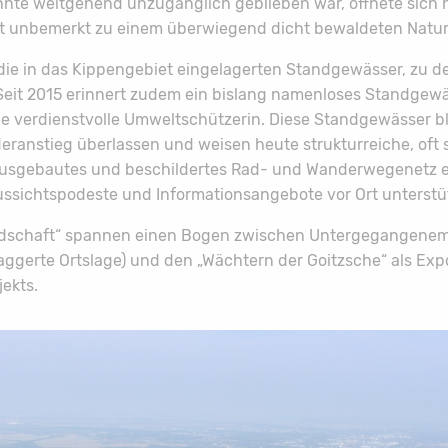
nte weitgehend unzugänglich geblieben war, öffnete sich h
fast unbemerkt zu einem überwiegend dicht bewaldeten Natur
die in das Kippengebiet eingelagerten Standgewässer, zu d
 Seit 2015 erinnert zudem ein bislang namenloses Standgewä
e verdienstvolle Umweltschützerin. Diese Standgewässer b
ranstieg überlassen und weisen heute strukturreiche, oft s
s ausgebautes und beschildertes Rad- und Wanderwegenetz 
Aussichtspodeste und Informationsangebote vor Ort unterstü
ndschaft“ spannen einen Bogen zwischen Untergegangenem 
aggerte Ortslage) und den „Wächtern der Goitzsche“ als Exp
ekts.