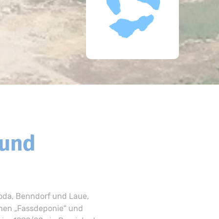
 und
oda, Benndorf und Laue,
chen „Fassdeponie“ und