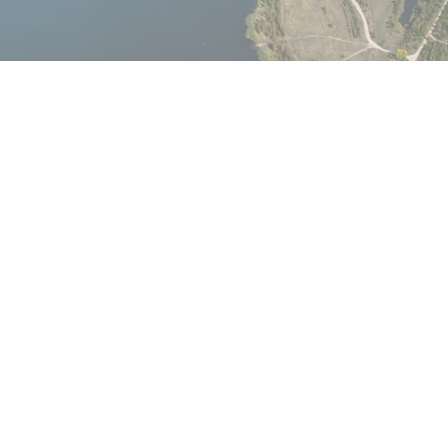
itzer See
315 ha
66 Mio. m