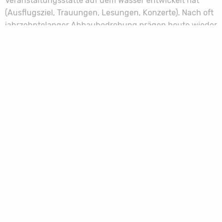
Veranstaltungsstätte auf dem Wasser entwickelt hat
(Ausflugsziel, Trauungen, Lesungen, Konzerte). Nach oft
jahrzehntelanger Abbaubedrohung prägen heute wieder
intakte Dörfer mit zahlreichen Baudenkmalen wie dem
Schloss Güldengossa sowie „gewachsene“ (Oberholz)
und neu angelegte Waldgebiete das nähere Umfeld des
Sees.