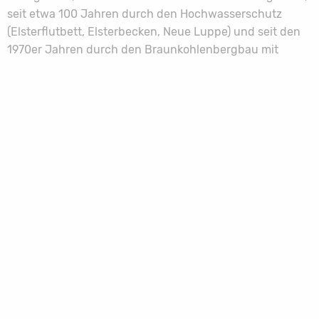
seit etwa 100 Jahren durch den Hochwasserschutz
(Elsterflutbett, Elsterbecken, Neue Luppe) und seit den
1970er Jahren durch den Braunkohlenbergbau mit
Schwerpunkten in den Tagebaubereichen Zwenkau und
Merseburg-Ost.
Das gut ausgebaute Stauanlagensystem an Weißer
Elster und Nebenflüssen, das in Normalzeiten der Trink-
und Brauchwasserversorgung dient, bewährte sich bei
der Flut vom Juni 2013, bei der ohne die
entsprechenden Rückhaltekapazitäten bis zu 1.000 m³
Wasser pro Sekunde im Stadtgebiet von Leipzig
abgeflossen wären.
ZURÜCK ZUR ÜBERSICHT